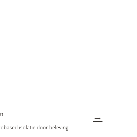
→
nt
obased isolatie door beleving