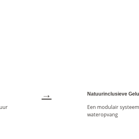
→
Natuurinclusieve Gel
tuur
Een modulair systeem 
wateropvang